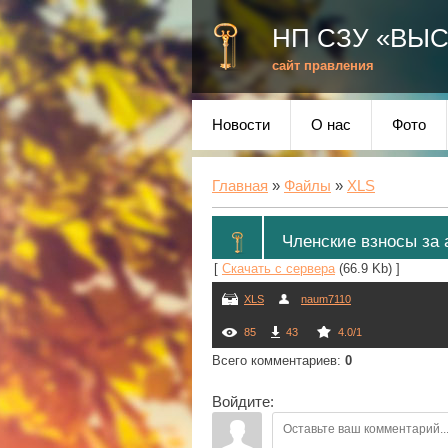
НП СЗУ «ВЫ
сайт правления
Новости
О нас
Фото
Главная
»
Файлы
»
XLS
Членские взносы за а
[
Скачать с сервера
(66.9 Kb) ]
XLS
naum7110
85
43
4.0
/
1
Всего комментариев
:
0
Войдите: