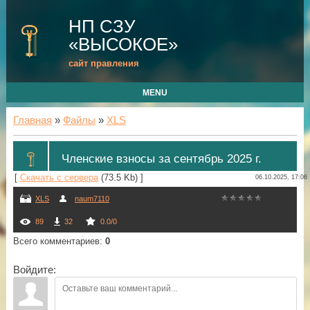
НП СЗУ
«ВЫСОКОЕ»
сайт правления
MENU
Главная
»
Файлы
»
XLS
Членские взносы за сентябрь 2025 г.
[
Скачать с сервера
(73.5 Kb) ]
06.10.2025, 17:06
XLS
naum7110
89
32
0.0
/
0
Всего комментариев
:
0
Войдите: