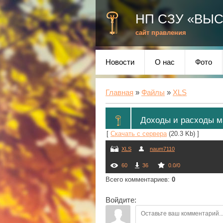
НП СЗУ «ВЫ
сайт правления
Новости
О нас
Фото
Главная
»
Файлы
»
XLS
Доходы и расходы ма
[
Скачать с сервера
(20.3 Kb) ]
XLS
naum7110
60
36
0.0
/
0
Всего комментариев
:
0
Войдите: