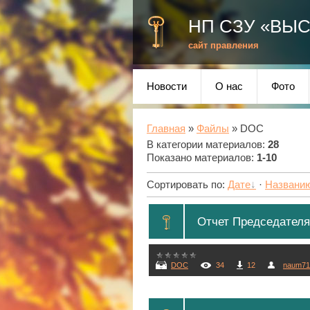
НП СЗУ «ВЫ
сайт правления
Новости
О нас
Фото
Главная
»
Файлы
» DOC
В категории материалов
:
28
Показано материалов
:
1-10
Сортировать по
:
Дате
·
Названи
Отчет Председателя з
DOC
34
12
naum71