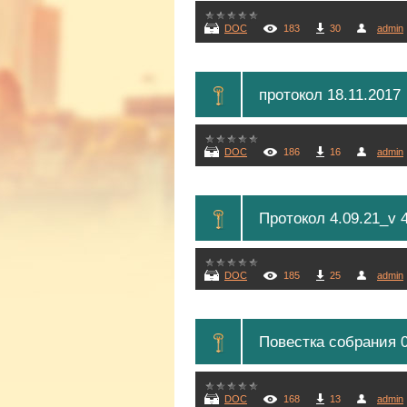
DOC
183
30
admin
протокол 18.11.2017
DOC
186
16
admin
Протокол 4.09.21_v
DOC
185
25
admin
Повестка собрания 0
DOC
168
13
admin