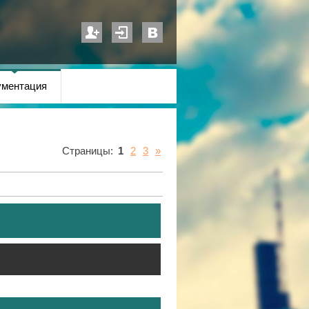
ументация
Страницы
:
1
2
3
»