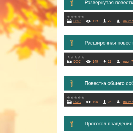
Развернутая повест
DOC
123
22
naum7
Расширенная повест
DOC
149
22
naum7
Повестка общего соб
DOC
190
28
naum7
Протокол правдения 