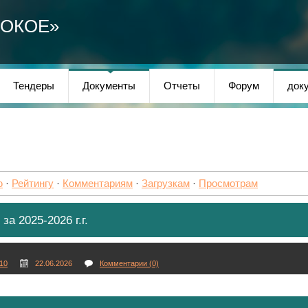
СОКОЕ»
Тендеры
Документы
Отчеты
Форум
док
ю
·
Рейтингу
·
Комментариям
·
Загрузкам
·
Просмотрам
а 2025-2026 г.г.
10
22.06.2026
Комментарии (0)