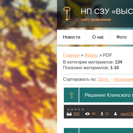
НП СЗУ «ВЫ
сайт правления
Новости
О нас
Фото
Главная
»
Файлы
» PDF
В категории материалов
:
134
Показано материалов
:
1-10
Сортировать по
:
Дате
·
Названи
Решение Клинского го
PDF
49
15
naum71