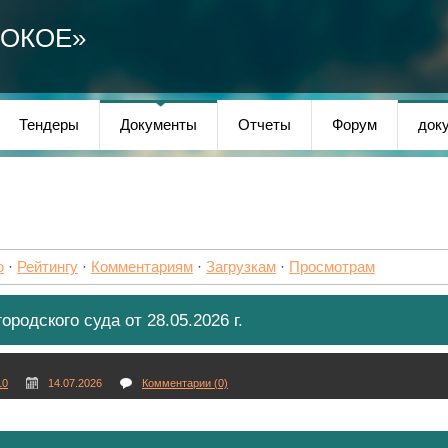
СОКОЕ»
Тендеры
Документы
Отчеты
Форум
док
ю
·
Рейтингу
·
Комментариям
·
Загрузкам
·
Просмотрам
родского суда от 28.05.2026 г.
10
14.07.2026
Комментарии (0)