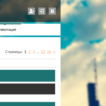
ументация
Страницы
:
1
2
3
...
13
14
»