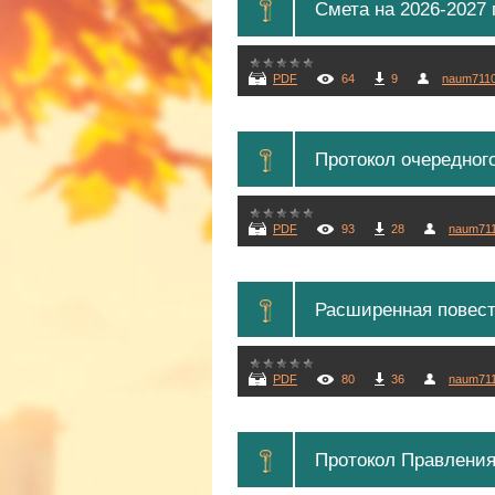
Смета на 2026-2027 г.
PDF
64
9
naum711
Протокол очередного
PDF
93
28
naum71
Расширенная повестк
PDF
80
36
naum71
Протокол Правления П