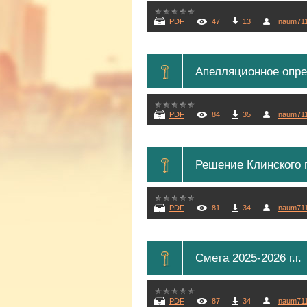
PDF
47
13
naum71
Апелляционное опред
PDF
84
35
naum71
Решение Клинского 
PDF
81
34
naum71
Смета 2025-2026 г.г.
PDF
87
34
naum71